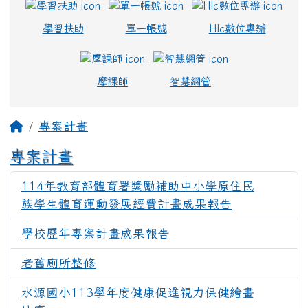
學習扶助
單一帳號
Hlc數位專辦
摩課師
智慧網管
主內容區域
回首頁
專案計畫
專案計畫
114年教育部體育署獎勵補助中小學原住民
186
族學生體育運動發展經費計畫成果報告
學校歷年專案計畫成果報告
1283
老舊廁所整修
679
水源國小113學年度健康促進視力保健繪畫
337