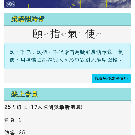
成語隨時背
頤
指
氣
使
ㄑ
ˊ
ˇ
ˋ
ˇ
ㄧ
ㄓ
ㄕ
ㄧ
頤，下巴；頤指，不說話而用臉部表情示意；氣
使，用神情去指揮別人。形容對別人態度傲慢。
觀看完整成語資料
線上會員
25
人線上 (
17
人在瀏覽
最新消息
)
會員: 0
訪客: 25