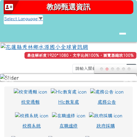
花蓮縣秀林鄉水源國小全球資訊網
跳至主內容區
教師甄選資訊
Select Language
▼
最佳解析度1920*1080，文字比例100%，瀏覽器縮放100%
s
頁尾區域
上中區域內容
校安通報
Hlc教育處
處務公告
校務系統
在職進修
政府採購