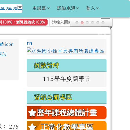
 Language
▼
主選單
認識水源
登入
search
例100%，瀏覽器縮放100%
左邊區域內容
rn
扶助
倒數計時
115學年度開學日
資訊公開專區
歷年課程總體計畫
正常化教學專區
數： 276