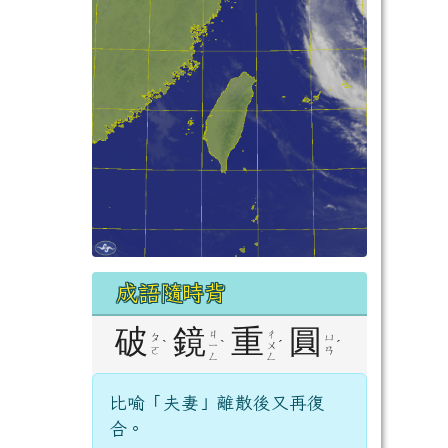
成語隨時背
破
鏡
重
圓
ㄐ
ㄔ
ㄆ
ㄩ
ˋ
ˋ
ˊ
ˊ
ㄧ
ㄨ
ㄛ
ㄢ
ㄥ
ㄥ
比喻「夫妻」離散後又再復
合。