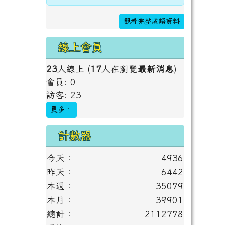
觀看完整成語資料
線上會員
23
人線上 (
17
人在瀏覽
最新消息
)
會員: 0
訪客: 23
更多…
計數器
今天：
4936
昨天：
6442
本週：
35079
本月：
39901
總計：
2112778