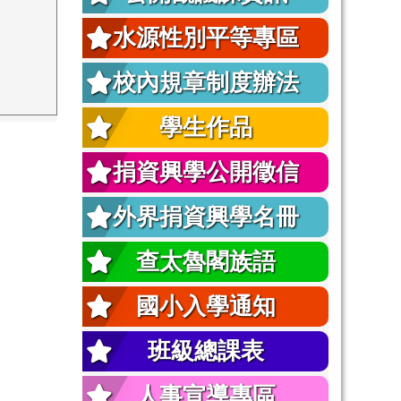
水源性別平等專區
校內規章制度辦法
學生作品
捐資興學公開徵信
外界捐資興學名冊
查太魯閣族語
國小入學通知
班級總課表
人事宣導專區