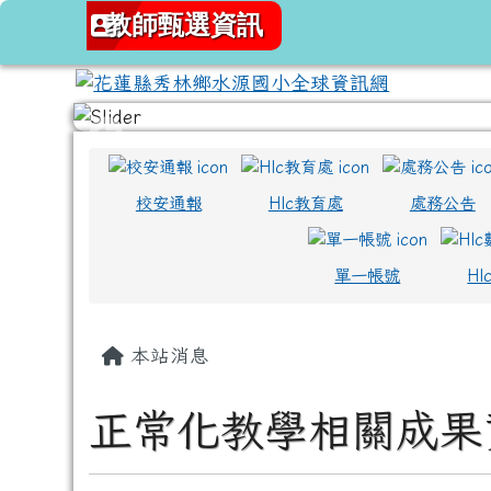
跳至主內容區
花蓮縣秀林鄉水源國小全
教師甄選資訊
頁尾區域
上中區域內容
校安通報
Hlc教育處
處務公告
單一帳號
H
主內容區域
本站消息
正常化教學相關成果