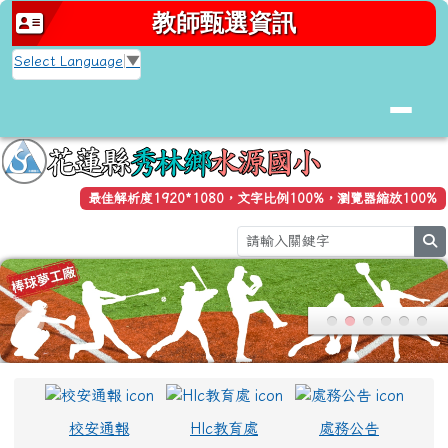
花蓮縣秀林鄉水源國小全球資訊網
跳至主內容區
教師甄選資訊
Select Language
▼
最佳解析度1920*1080，文字比例100%，瀏覽器縮放100%
s
頁尾區域
上中區域內容
校安通報
Hlc教育處
處務公告