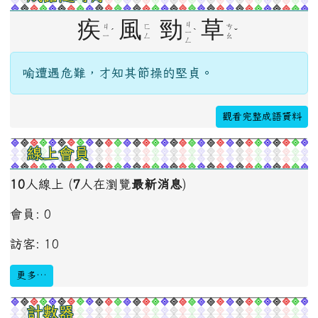
疾
風
勁
草
ㄐ
ㄐ
ㄈ
ㄘ
ˊ
ˋ
ˇ
ㄧ
ㄧ
ㄥ
ㄠ
ㄥ
喻遭遇危難，才知其節操的堅貞。
觀看完整成語資料
線上會員
10
人線上 (
7
人在瀏覽
最新消息
)
會員: 0
訪客: 10
更多…
計數器