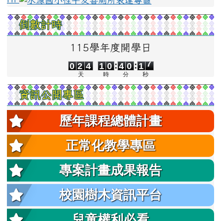
倒數計時
115學年度開學日
0
2
4
1
0
4
0
1
7
:
:
0
2
4
1
0
4
0
1
7
天
時
分
秒
資訊公開專區
歷年課程總體計畫
正常化教學專區
專案計畫成果報告
校園樹木資訊平台
兒童權利必看