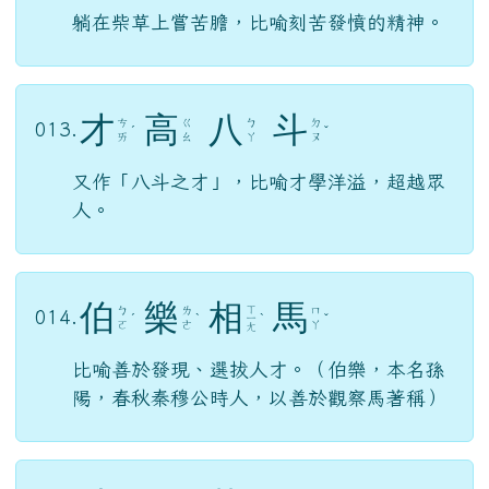
躺在柴草上嘗苦膽，比喻刻苦發憤的精神。
才
高
八
斗
ㄘ
ㄍ
ㄅ
ㄉ
013.
ˊ
ˇ
ㄞ
ㄠ
ㄚ
ㄡ
又作「八斗之才」，比喻才學洋溢，超越眾
人。
伯
樂
相
馬
ㄒ
ㄅ
ㄌ
ㄇ
014.
ˊ
ˋ
ㄧ
ˋ
ˇ
ㄛ
ㄜ
ㄚ
ㄤ
比喻善於發現、選拔人才。（伯樂，本名孫
陽，春秋秦穆公時人，以善於觀察馬著稱）