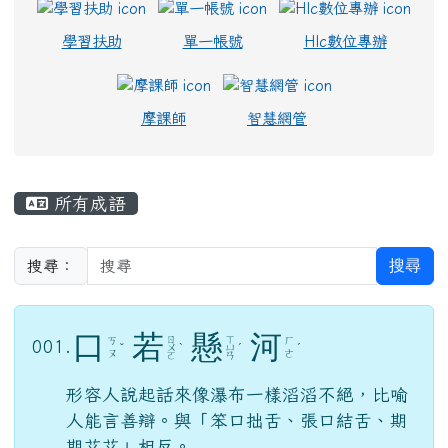
學習扶助
單一帳號
Hlc數位專辦
摩課師
智慧網管
主內容區域
所有成語
搜尋
搜尋：
口
若
懸
河
ㄖ
ㄒ
ㄎ
ㄏ
001.
ˇ
ㄨ
ˋ
ㄩ
ˊ
ˊ
ㄡ
ㄜ
ㄛ
ㄢ
形容人說起話來像瀑布一樣滔滔不絕，比喻
人能言善辯。與「笨口拙舌、張口結舌、期
期艾艾」相反。