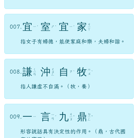
宜
室
宜
家
ㄐ
007.
ㄧ
ㄕ
ㄧ
ˊ
ˋ
ˊ
ㄧ
ㄚ
指女子有婦德，能使家庭和樂，夫婦和諧。
謙
沖
自
牧
ㄑ
ㄔ
ㄇ
008.
ㄗ
ㄧ
ㄨ
ˋ
ˋ
ㄨ
ㄢ
ㄥ
指人謙虛不自滿。（牧，養）
一
言
九
鼎
ㄐ
ㄉ
ㄧ
009.
ㄧ
ˊ
ㄧ
ˇ
ㄧ
ˇ
ㄢ
ㄡ
ㄥ
形容說話具有決定性的作用。（鼎，古代國