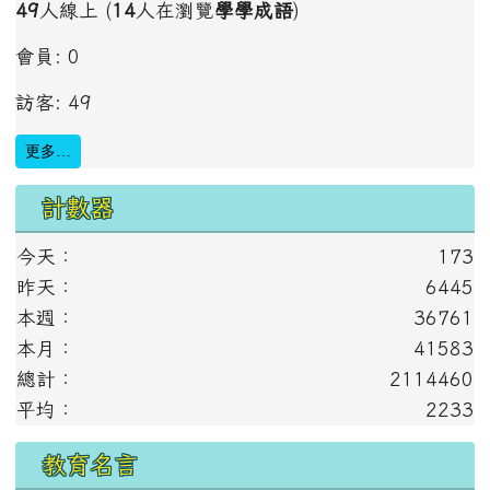
49
人線上 (
14
人在瀏覽
學學成語
)
會員: 0
訪客: 49
更多…
計數器
今天：
173
昨天：
6445
本週：
36761
本月：
41583
總計：
2114460
平均：
2233
教育名言