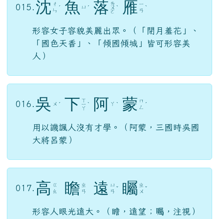
沈
魚
落
雁
ㄌ
ㄔ
ㄧ
015.
ㄩ
ˊ
ˊ
ㄨ
ˋ
ˋ
ㄣ
ㄢ
ㄛ
形容女子容貌美麗出眾。（「閉月羞花」、
「國色天香」、「傾國傾城」皆可形容美
人）
吳
下
阿
蒙
ㄒ
ㄇ
016.
ㄨ
ㄚ
ˊ
ㄧ
ˋ
ˋ
ˊ
ㄥ
ㄚ
用以譏諷人沒有才學。（阿蒙，三國時吳國
大將呂蒙）
高
瞻
遠
矚
ㄍ
ㄓ
ㄩ
ㄓ
017.
ˇ
ˇ
ㄠ
ㄢ
ㄢ
ㄨ
形容人眼光遠大。（瞻，遠望；矚，注視）