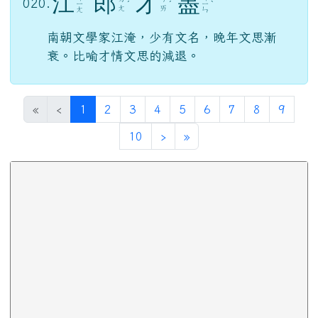
江
郎
才
盡
020.
ㄧ
ˊ
ˊ
ㄧ
ˋ
ㄤ
ㄞ
ㄤ
ㄣ
南朝文學家江淹，少有文名，晚年文思漸
衰。比喻才情文思的減退。
(目前頁次)
«
‹
1
2
3
4
5
6
7
8
9
下一頁
最後頁
10
›
»
下中區域內容