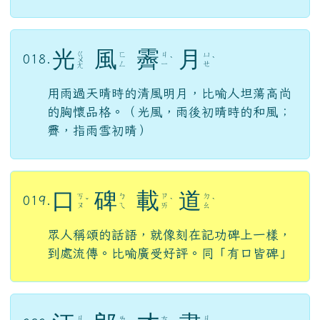
光
風
霽
月
ㄍ
ㄈ
ㄐ
ㄩ
018.
ㄨ
ˋ
ˋ
ㄥ
ㄧ
ㄝ
ㄤ
用雨過天晴時的清風明月，比喻人坦蕩高尚
的胸懷品格。（光風，雨後初晴時的和風；
霽，指雨雪初晴）
口
碑
載
道
ㄎ
ㄅ
ㄗ
ㄉ
019.
ˇ
ˋ
ˋ
ㄡ
ㄟ
ㄞ
ㄠ
眾人稱頌的話語，就像刻在記功碑上一樣，
到處流傳。比喻廣受好評。同「有口皆碑」
ㄐ
ㄐ
ㄌ
ㄘ