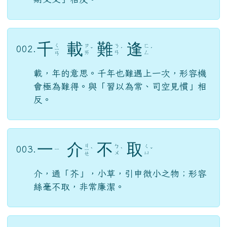
千
載
難
逢
ㄑ
ㄗ
ㄋ
ㄈ
002.
ㄧ
ˇ
ˊ
ˊ
ㄞ
ㄢ
ㄥ
ㄢ
載，年的意思。千年也難遇上一次，形容機
會極為難得。與「習以為常、司空見慣」相
反。
一
介
不
取
ㄐ
ㄅ
ㄑ
003.
ㄧ
ㄧ
ˋ
ˋ
ˇ
ㄨ
ㄩ
ㄝ
介，通「芥」，小草，引申微小之物；形容
絲毫不取，非常廉潔。