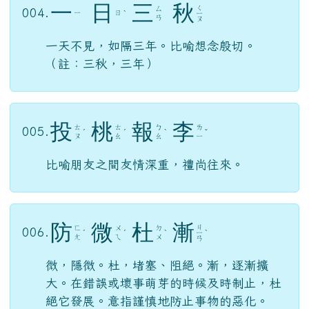
一
日
三
秋
ㄑ
ㄙ
004.
ㄧ
ㄖ
ˋ
ㄧ
ㄢ
ㄡ
一天不見，如隔三年。比喻想念殷切。
（註：三秋，三年）
投
桃
報
李
ㄊ
ㄊ
ㄅ
ㄌ
005.
ˊ
ˊ
ˋ
ˇ
ㄡ
ㄠ
ㄠ
ㄧ
比喻朋友之間友情深重，禮尚往來。
防
微
杜
漸
ㄐ
ㄈ
ㄨ
ㄉ
006.
ˊ
ˊ
ˋ
ㄧ
ˋ
ㄤ
ㄟ
ㄨ
ㄢ
微，隱微。杜，堵塞、阻絕。漸，逐漸擴
大。在錯誤或壞事萌芽的時候及時制止，杜
絕它發展。意指謹慎地防止事物的惡化。