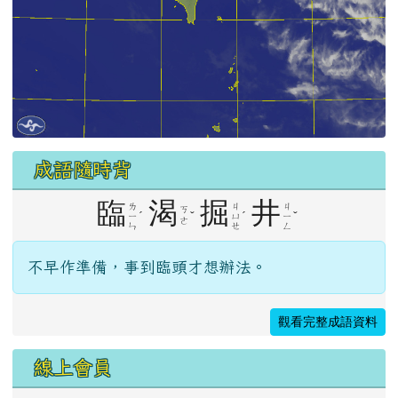
成語隨時背
臨
渴
掘
井
ㄌ
ㄐ
ㄐ
ㄎ
ˊ
ˇ
ˊ
ˇ
ㄧ
ㄩ
ㄧ
ㄜ
ㄣ
ㄝ
ㄥ
不早作準備，事到臨頭才想辦法。
觀看完整成語資料
線上會員