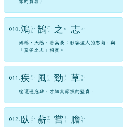
家的寶器）
鴻
鵠
之
志
ㄏ
ㄏ
010.
ㄓ
ㄓ
ㄨ
ˊ
ˊ
ˋ
ㄨ
ㄥ
鴻鵠，天鵝，善高飛；形容遠大的志向，與
「燕雀之志」相反。
疾
風
勁
草
ㄐ
ㄐ
ㄈ
ㄘ
011.
ˊ
ㄧ
ˋ
ˇ
ㄧ
ㄥ
ㄠ
ㄥ
喻遭遇危難，才知其節操的堅貞。
臥
薪
嘗
膽
ㄒ
ㄨ
ㄔ
ㄉ
012.
ˋ
ㄧ
ˊ
ˇ
ㄛ
ㄤ
ㄢ
ㄣ