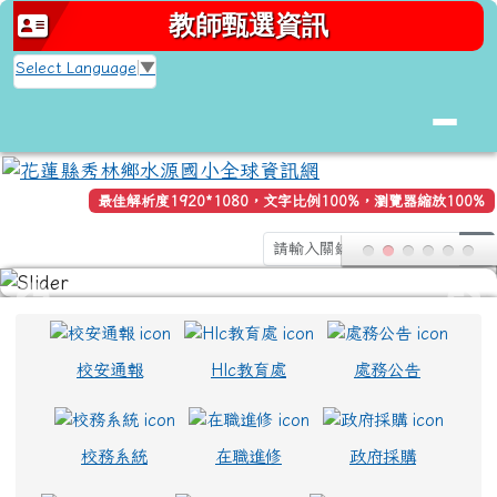
花蓮縣秀林鄉水源國小全球資訊網
跳至主內容區
教師甄選資訊
Select Language
▼
最佳解析度1920*1080，文字比例100%，瀏覽器縮放100%
se
頁尾區域
上中區域內容
校安通報
Hlc教育處
處務公告
校務系統
在職進修
政府採購