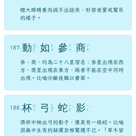
瞪大眼睛看而說不出話來，形容受窘或驚呆
的樣子。
動
如
參
商
ㄉ
ㄖ
ㄕ
ㄕ
187.
ㄨ
ˋ
ˊ
ㄨ
ㄣ
ㄤ
ㄥ
參、商，均為二十八星宿名；參星出現在西
方，商星出現在東方，兩者不能在空中同時
出現。比喻分離後難以會面。
杯
弓
蛇
影
ㄍ
ㄅ
ㄕ
ㄧ
188.
ㄨ
ˊ
ˇ
ㄟ
ㄜ
ㄥ
ㄥ
酒杯中映出弓的影子，像是有一條蛇。比喻
因無中生有的疑慮自相驚擾不已。「草木皆