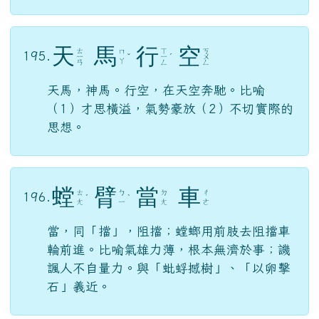
天
馬
行
空
ㄊ
ㄒ
ㄎ
ㄇ
195.
ㄧ
ˇ
ㄧ
ˊ
ㄨ
ㄚ
ㄢ
ㄥ
ㄥ
天馬，神馬。行空，在天空奔馳。比喻
（1）才思橫溢，氣勢豪放（2）不切實際的
思想。
螳
臂
當
車
ㄊ
ㄅ
ㄉ
ㄔ
196.
ˊ
ˋ
ㄤ
ㄧ
ㄤ
ㄜ
當，同「擋」，阻擋；螳螂用前肢去阻擋車
輪前進。比喻氣雄力薄，根本無濟於事；譏
諷人不自量力。與「蚍蜉撼樹」、「以卵擊
石」義近。