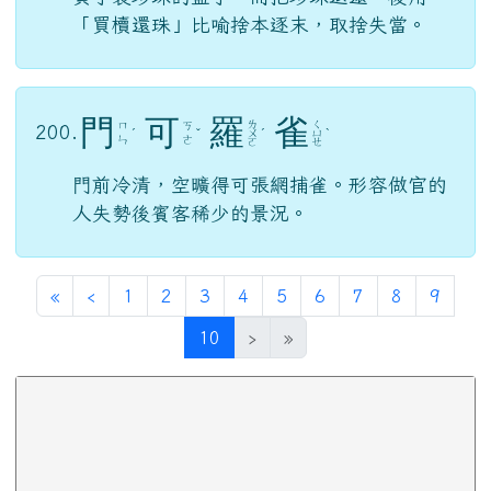
「買櫝還珠」比喻捨本逐末，取捨失當。
門
可
羅
雀
ㄌ
ㄑ
ㄇ
ㄎ
200.
ˊ
ˇ
ㄨ
ˊ
ㄩ
ˋ
ㄣ
ㄜ
ㄛ
ㄝ
門前冷清，空曠得可張網捕雀。形容做官的
人失勢後賓客稀少的景況。
第一頁
上一頁
«
‹
1
2
3
4
5
6
7
8
9
(目前頁次)
10
›
»
下中區域內容