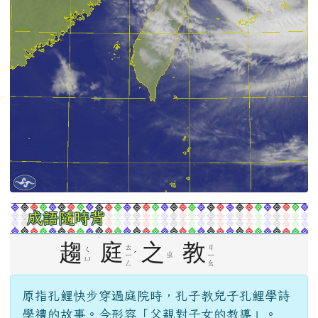
成語隨時背
趨
庭
之
教
ㄊ
ㄐ
ㄑ
ˊ
ㄓ
ㄧ
ㄧ
ㄩ
ㄥ
ㄠ
原指孔鯉快步穿過庭院時，孔子教兒子孔鯉學詩
學禮的故事。今形容「父親對子女的教導」。