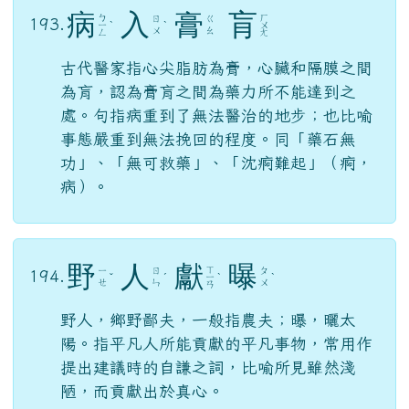
病
入
膏
肓
ㄅ
ㄏ
ㄖ
ㄍ
193.
ㄧ
ˋ
ˋ
ㄨ
ㄨ
ㄠ
ㄥ
ㄤ
古代醫家指心尖脂肪為膏，心臟和隔膜之間
為肓，認為膏肓之間為藥力所不能達到之
處。句指病重到了無法醫治的地步；也比喻
事態嚴重到無法挽回的程度。同「藥石無
功」、「無可救藥」、「沈痾難起」（痾，
病）。
野
人
獻
曝
ㄒ
ㄧ
ㄖ
ㄆ
194.
ˇ
ˊ
ㄧ
ˋ
ˋ
ㄝ
ㄣ
ㄨ
ㄢ
野人，鄉野鄙夫，一般指農夫；曝，曬太
陽。指平凡人所能貢獻的平凡事物，常用作
提出建議時的自謙之詞，比喻所見雖然淺
陋，而貢獻出於真心。