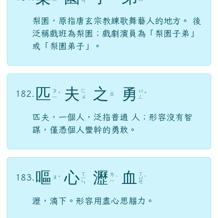
ㄧ
ㄢ
ㄧ
梨園，原指唐玄宗教練歌舞藝人的地方。 後
泛稱戲班為梨園；戲劇演員為「梨園子弟」
或「梨園弟子」。
匹
夫
之
勇
ㄆ
ㄈ
ㄩ
182.
ㄓ
ˇ
ˇ
ㄧ
ㄨ
ㄥ
匹夫，一個人，泛指普通 人；形容沒有智
謀，僅憑個人蠻幹的勇敢。
嘔
心
瀝
血
ㄒ
ㄒ
ㄌ
183.
ㄡ
ˇ
ㄧ
ˋ
ㄩ
ˋ
ㄧ
ㄣ
ㄝ
瀝，滴下。形容用盡心思腦力。