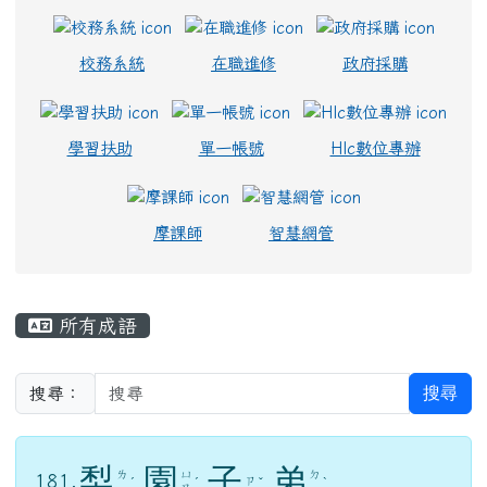
校務系統
在職進修
政府採購
學習扶助
單一帳號
Hlc數位專辦
摩課師
智慧網管
主內容區域
所有成語
搜尋
搜尋：
梨
園
子
弟
ㄌ
ㄩ
ㄉ
181.
ㄗ
ˊ
ˊ
ˇ
ˋ