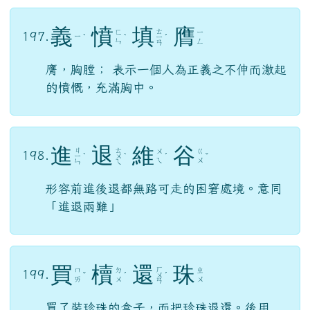
義
憤
填
膺
ㄊ
ㄈ
ㄧ
197.
ㄧ
ˋ
ˋ
ㄧ
ˊ
ㄣ
ㄥ
ㄢ
膺，胸膛； 表示一個人為正義之不伸而激起
的憤慨，充滿胸中。
進
退
維
谷
ㄐ
ㄊ
ㄨ
ㄍ
198.
ㄧ
ˋ
ㄨ
ˋ
ˊ
ˇ
ㄟ
ㄨ
ㄣ
ㄟ
形容前進後退都無路可走的困窘處境。意同
「進退兩難」
買
櫝
還
珠
ㄏ
ㄇ
ㄉ
ㄓ
199.
ˇ
ˊ
ㄨ
ˊ
ㄞ
ㄨ
ㄨ
ㄢ
買了裝珍珠的盒子，而把珍珠退還。後用