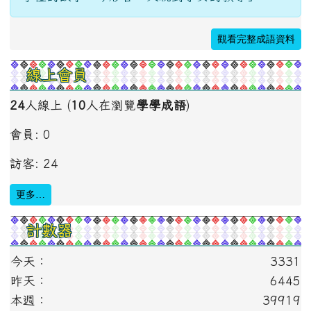
觀看完整成語資料
線上會員
24
人線上 (
10
人在瀏覽
學學成語
)
會員: 0
訪客: 24
更多…
計數器
今天：
3331
昨天：
6445
本週：
39919