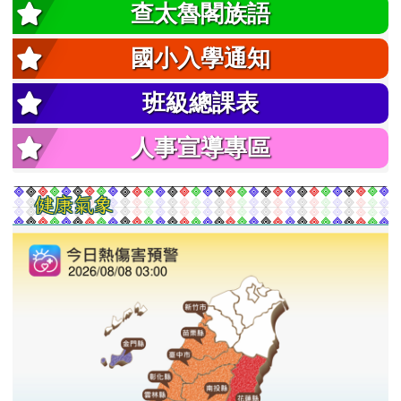
查太魯閣族語
國小入學通知
班級總課表
人事宣導專區
健康氣象