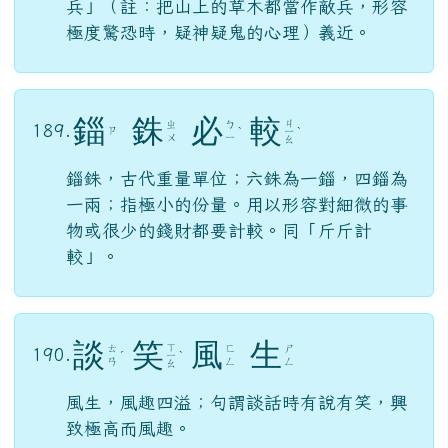
兵」（註：把山上的草木都當作敵兵，形容
極度驚恐時，疑神疑鬼的心理）義近。
錙
銖
必
較
ㄐ
ㄓ
ㄅ
189.
ㄗ
ˋ
ㄧ
ˋ
ㄨ
ㄧ
ㄠ
錙銖，古代重量單位；六銖為一錙，四錙為
一兩；指極小的份量。用以形容對細微的事
物或很少的錢財都要計較。同「斤斤計
較」。
談
笑
風
生
ㄒ
ㄊ
ㄈ
ㄕ
190.
ˊ
ㄧ
ˋ
ㄢ
ㄥ
ㄥ
ㄠ
風生，風趣四溢；句謂談話時有說有笑，興
致極高而風趣。