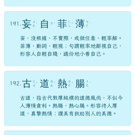
妄
自
菲
薄
ㄨ
ㄈ
ㄅ
191.
ㄗ
ˋ
ˋ
ˇ
ˊ
ㄤ
ㄟ
ㄛ
妄，沒根據、不實際，或做任意、輕率解。
菲薄，動詞，輕視；句謂輕率地鄙視自己，
形容人自輕自賤，過份地小看自己。
古
道
熱
腸
ㄍ
ㄉ
ㄖ
ㄔ
192.
ˇ
ˋ
ˋ
ˊ
ㄨ
ㄠ
ㄜ
ㄤ
古道，指古代敦厚純樸的道德風尚，不似今
人薄情貪利。熱腸，熱心腸。形容待人厚
道，真摯熱情；讚美有救助別人的美德。