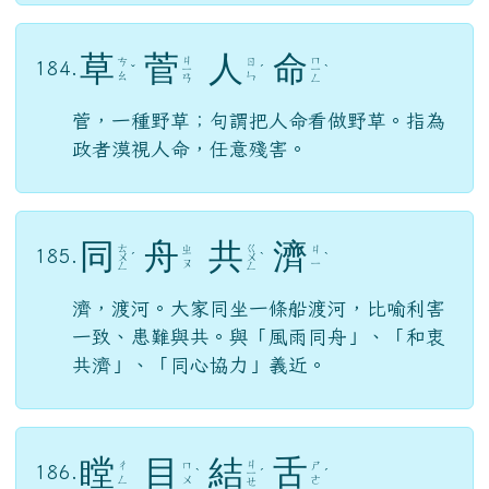
草
菅
人
命
ㄐ
ㄇ
ㄘ
ㄖ
184.
ˇ
ㄧ
ˊ
ㄧ
ˋ
ㄠ
ㄣ
ㄢ
ㄥ
菅，一種野草；句謂把人命看做野草。指為
政者漠視人命，任意殘害。
同
舟
共
濟
ㄊ
ㄍ
ㄓ
ㄐ
185.
ㄨ
ˊ
ㄨ
ˋ
ˋ
ㄡ
ㄧ
ㄥ
ㄥ
濟，渡河。大家同坐一條船渡河，比喻利害
一致、患難與共。與「風雨同舟」、「和衷
共濟」、「同心協力」義近。
瞠
目
結
舌
ㄐ
ㄔ
ㄇ
ㄕ
186.
ˋ
ㄧ
ˊ
ˊ
ㄥ
ㄨ
ㄜ
ㄝ