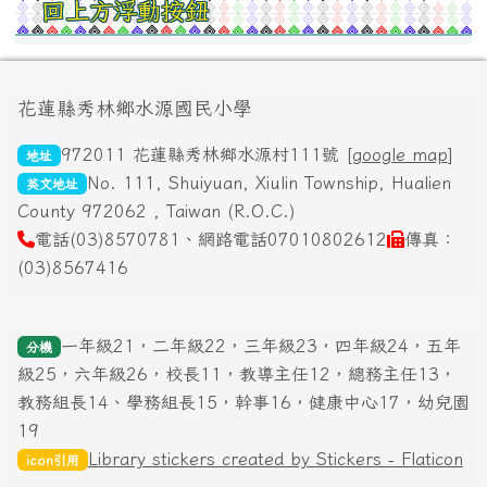
回上方浮動按鈕
頁尾區域內容
花蓮縣秀林鄉水源國民小學
972011 花蓮縣秀林鄉水源村111號 [
google map
]
地址
No. 111, Shuiyuan, Xiulin Township, Hualien
英文地址
County 972062 , Taiwan (R.O.C.)
電話(03)8570781、網路電話07010802612
傳真：
(03)8567416
一年級21，二年級22，三年級23，四年級24，五年
分機
級25，六年級26，校長11，教導主任12，總務主任13，
教務組長14、學務組長15，幹事16，健康中心17，幼兒園
19
Library stickers created by Stickers - Flaticon
icon引用