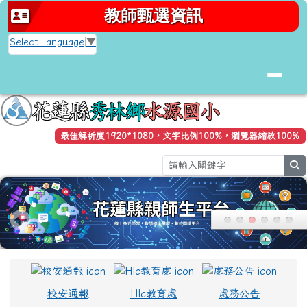
花蓮縣秀林鄉水源國小全球資訊網
跳至主內容區
教師甄選資訊
Select Language
▼
最佳解析度1920*1080，文字比例100%，瀏覽器縮放100%
se
頁尾區域
上中區域內容
校安通報
Hlc教育處
處務公告