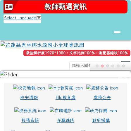
花蓮縣秀林鄉水源國小全球資訊網
跳至主內容區
教師甄選資訊
Select Language
▼
最佳解析度1920*1080，文字比例100%，瀏覽器縮放100%
s
頁尾區域
上中區域內容
校安通報
Hlc教育處
處務公告
校務系統
在職進修
政府採購