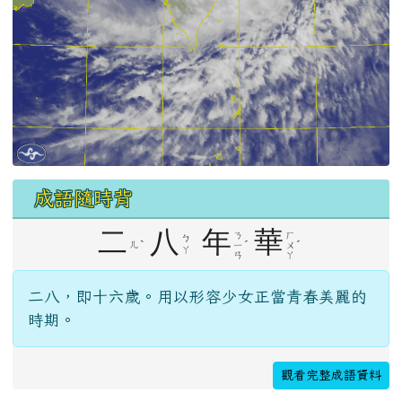
成語隨時背
二
八
年
華
ㄋ
ㄏ
ㄅ
ˋ
ˊ
ˊ
ㄦ
ㄧ
ㄨ
ㄚ
ㄢ
ㄚ
二八，即十六歲。用以形容少女正當青春美麗的
時期。
觀看完整成語資料