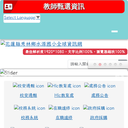
花蓮縣秀林鄉水源國小全球資訊網
跳至主內容區
教師甄選資訊
Select Language
▼
最佳解析度1920*1080，文字比例100%，瀏覽器縮放100%
s
頁尾區域
上中區域內容
校安通報
Hlc教育處
處務公告
校務系統
在職進修
政府採購