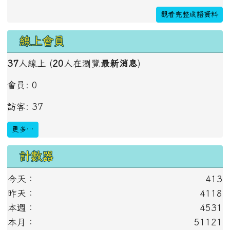
觀看完整成語資料
線上會員
37
人線上 (
20
人在瀏覽
最新消息
)
會員: 0
訪客: 37
更多…
計數器
今天：
413
昨天：
4118
本週：
4531
本月：
51121