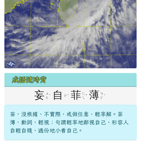
成語隨時背
妄
自
菲
薄
ㄨ
ㄈ
ㄅ
ˋ
ˋ
ˇ
ˊ
ㄗ
ㄤ
ㄟ
ㄛ
妄，沒根據、不實際，或做任意、輕率解。菲
薄，動詞，輕視；句謂輕率地鄙視自己，形容人
自輕自賤，過份地小看自己。