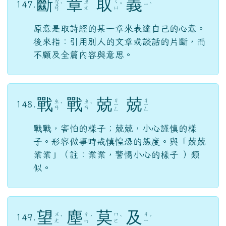
斷
章
取
義
ㄉ
ㄓ
ㄑ
147.
ㄧ
ㄨ
ˋ
ˇ
ˋ
ㄤ
ㄩ
ㄢ
原意是取詩經的某一章來表達自己的心意。
後來指：引用別人的文章或談話的片斷，而
不顧及全篇內容與意思。
戰
戰
兢
兢
ㄐ
ㄐ
ㄓ
ㄓ
148.
ˋ
ˋ
ㄧ
ㄧ
ㄢ
ㄢ
ㄥ
ㄥ
戰戰，害怕的樣子；兢兢，小心謹慎的樣
子。形容做事時戒慎惶恐的態度。與「兢兢
業業」（註：業業，警惕小心的樣子 ）類
似。
望
塵
莫
及
ㄨ
ㄔ
ㄇ
ㄐ
149.
ˋ
ˊ
ˋ
ˊ
ㄤ
ㄣ
ㄛ
ㄧ