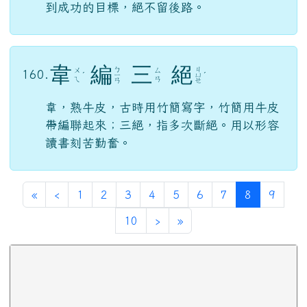
到成功的目標，絕不留後路。
韋
編
三
絕
ㄅ
ㄐ
ㄨ
ㄙ
160.
ˊ
ㄧ
ㄩ
ˊ
ㄟ
ㄢ
ㄢ
ㄝ
韋，熟牛皮，古時用竹簡寫字，竹簡用牛皮
帶編聯起來；三絕，指多次斷絕。用以形容
讀書刻苦勤奮。
第一頁
上一頁
(目前頁次)
«
‹
1
2
3
4
5
6
7
8
9
下一頁
最後頁
10
›
»
下中區域內容