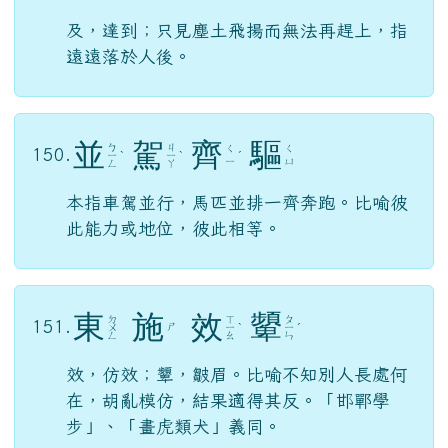
及，達到；只見塵土飛揚而無法再趕上，指
遠遠落於人後。
並
駕
齊
驅
ㄅ
ㄐ
ㄑ
ㄑ
150.
ㄧ
ˋ
ㄧ
ˋ
ˊ
ㄧ
ㄩ
ㄥ
ㄚ
本指車駕並行，馬匹並排一齊奔跑。比喻彼
此能力或地位，彼此相等。
東
施
效
顰
ㄉ
ㄒ
ㄆ
151.
ㄕ
ㄨ
ㄧ
ˋ
ㄧ
ˊ
ㄥ
ㄠ
ㄣ
效，仿效；顰，皺眉。比喻不知別人長處何
在，胡亂模仿，結果適得其反。「邯鄲學
步」、「畫虎類犬」義同。