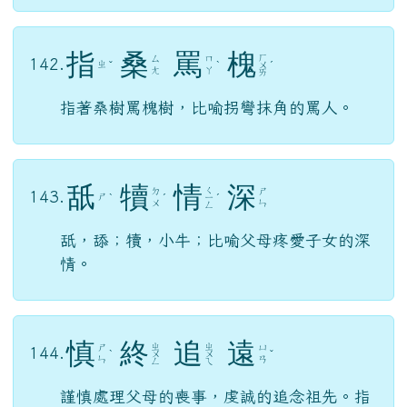
指
桑
罵
槐
ㄏ
ㄙ
ㄇ
142.
ㄓ
ˇ
ˋ
ㄨ
ˊ
ㄤ
ㄚ
ㄞ
指著桑樹罵槐樹，比喻拐彎抹角的罵人。
舐
犢
情
深
ㄑ
ㄉ
ㄕ
143.
ㄕ
ˋ
ˊ
ㄧ
ˊ
ㄨ
ㄣ
ㄥ
舐，舔；犢，小牛；比喻父母疼愛子女的深
情。
慎
終
追
遠
ㄓ
ㄓ
ㄕ
ㄩ
144.
ˋ
ㄨ
ㄨ
ˇ
ㄣ
ㄢ
ㄥ
ㄟ
謹慎處理父母的喪事，虔誠的追念祖先。指