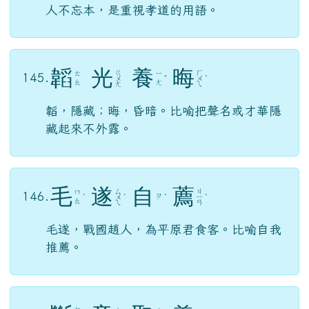
人不忘本，是重視孝道的用語。
韜
光
養
晦
ㄍ
ㄏ
ㄊ
ㄧ
145.
ㄨ
ˇ
ㄨ
ˋ
ㄠ
ㄤ
ㄤ
ㄟ
韜，隱藏；晦，昏暗。比喻把聲名或才華隱
藏起來不外露。
毛
遂
自
薦
ㄙ
ㄐ
ㄇ
146.
ㄗ
ˊ
ㄨ
ˋ
ˋ
ㄧ
ˋ
ㄠ
ㄟ
ㄢ
毛遂，戰國趙人，為平原君食客。比喻自我
推薦。