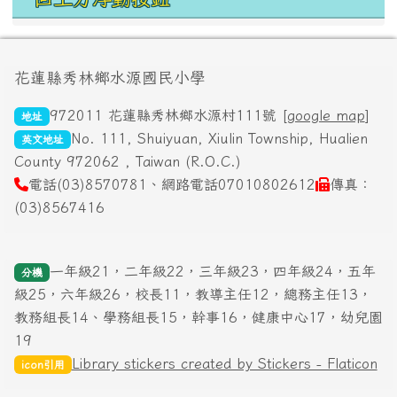
頁尾區域內容
花蓮縣秀林鄉水源國民小學
972011 花蓮縣秀林鄉水源村111號 [
google map
]
地址
No. 111, Shuiyuan, Xiulin Township, Hualien
英文地址
County 972062 , Taiwan (R.O.C.)
電話(03)8570781、網路電話07010802612
傳真：
(03)8567416
一年級21，二年級22，三年級23，四年級24，五年
分機
級25，六年級26，校長11，教導主任12，總務主任13，
教務組長14、學務組長15，幹事16，健康中心17，幼兒園
19
Library stickers created by Stickers - Flaticon
icon引用