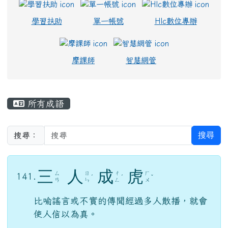
學習扶助
單一帳號
Hlc數位專辦
摩課師
智慧網管
主內容區域
所有成語
搜尋
搜尋：
三
人
成
虎
ㄙ
ㄖ
ㄔ
ㄏ
141.
ˊ
ˊ
ˇ
ㄢ
ㄣ
ㄥ
ㄨ
比喻謠言或不實的傳聞經過多人散播，就會
使人信以為真。