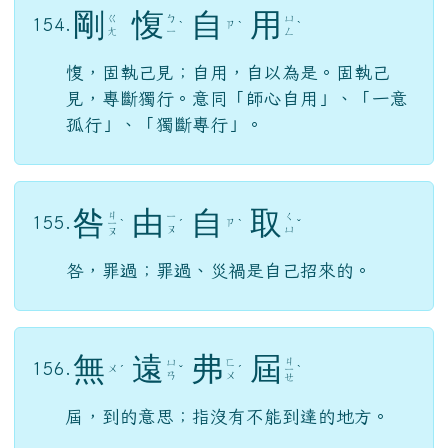
剛
愎
自
用
ㄍ
ㄅ
ㄩ
154.
ㄗ
ˋ
ˋ
ˋ
ㄤ
ㄧ
ㄥ
愎，固執己見；自用，自以為是。固執己
見，專斷獨行。意同「師心自用」、「一意
孤行」、「獨斷專行」。
咎
由
自
取
ㄐ
ㄧ
ㄑ
155.
ㄗ
ㄧ
ˋ
ˊ
ˋ
ˇ
ㄡ
ㄩ
ㄡ
咎，罪過；罪過、災禍是自己招來的。
無
遠
弗
屆
ㄐ
ㄩ
ㄈ
156.
ㄨ
ˊ
ˇ
ˊ
ㄧ
ˋ
ㄢ
ㄨ
ㄝ
屆，到的意思；指沒有不能到達的地方。