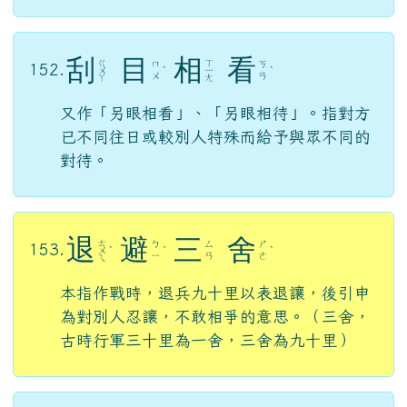
刮
目
相
看
ㄍ
ㄒ
ㄇ
ㄎ
152.
ㄨ
ˋ
ㄧ
ˋ
ㄨ
ㄢ
ㄚ
ㄤ
又作「另眼相看」、「另眼相待」。指對方
已不同往日或較別人特殊而給予與眾不同的
對待。
退
避
三
舍
ㄊ
ㄅ
ㄙ
ㄕ
153.
ㄨ
ˋ
ˋ
ˋ
ㄧ
ㄢ
ㄜ
ㄟ
本指作戰時，退兵九十里以表退讓，後引申
為對別人忍讓，不敢相爭的意思。（三舍，
古時行軍三十里為一舍，三舍為九十里）