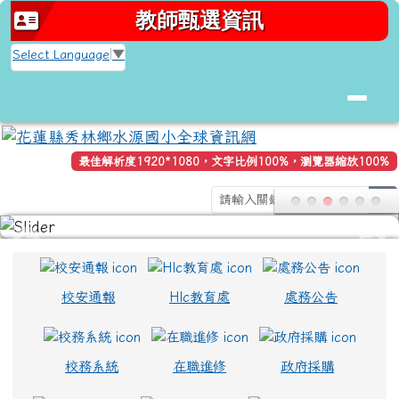
花蓮縣秀林鄉水源國小全球資訊網
跳至主內容區
教師甄選資訊
Select Language
▼
最佳解析度1920*1080，文字比例100%，瀏覽器縮放100%
se
頁尾區域
上中區域內容
校安通報
Hlc教育處
處務公告
校務系統
在職進修
政府採購