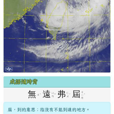
成語隨時背
無
遠
弗
屆
ㄐ
ㄩ
ㄈ
ˊ
ˇ
ˊ
ˋ
ㄨ
ㄧ
ㄢ
ㄨ
ㄝ
屆，到的意思；指沒有不能到達的地方。