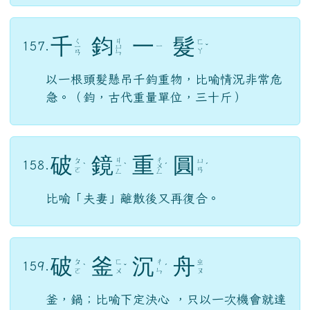
千
鈞
一
髮
ㄑ
ㄐ
ㄈ
157.
ㄧ
ㄧ
ㄩ
ˇ
ㄚ
ㄢ
ㄣ
以一根頭髮懸吊千鈞重物，比喻情況非常危
急。（鈞，古代重量單位，三十斤）
破
鏡
重
圓
ㄐ
ㄔ
ㄆ
ㄩ
158.
ˋ
ㄧ
ˋ
ㄨ
ˊ
ˊ
ㄛ
ㄢ
ㄥ
ㄥ
比喻「夫妻」離散後又再復合。
破
釜
沉
舟
ㄆ
ㄈ
ㄔ
ㄓ
159.
ˋ
ˇ
ˊ
ㄛ
ㄨ
ㄣ
ㄡ
釜，鍋；比喻下定決心 ，只以一次機會就達